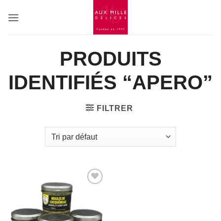
Passer
au
contenu
PRODUITS
IDENTIFIÉS “APERO”
FILTRER
Add to
Wishlist