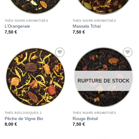
THÉS NOIRS AROMATISÉS
THÉS NOIRS AROMATISÉS
L’Orangeraie
Massala Tchaï
7,50
€
7,50
€
Add to
Add to
Wishlist
Wishlist
RUPTURE DE STOCK
THÉS BIOLOGIQUES 2
THÉS NOIRS AROMATISÉS
Pêche de Vigne Bio
Rouge Brésil
8,00
€
7,50
€