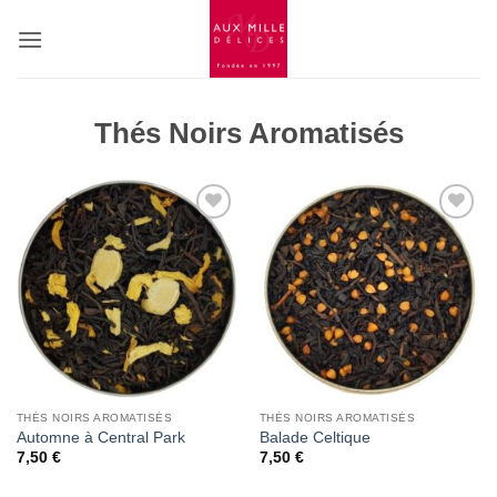
Passer
au
contenu
Thés Noirs Aromatisés
Add to
Add to
Wishlist
Wishlist
THÉS NOIRS AROMATISÉS
THÉS NOIRS AROMATISÉS
Automne à Central Park
Balade Celtique
7,50
€
7,50
€