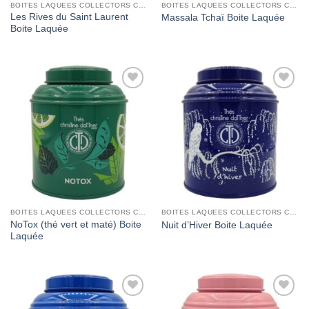
BOITES LAQUEES COLLECTORS CHRISTINE DATTNER
BOITES LAQUEES COLLECTORS CHRISTINE DATTNER
Les Rives du Saint Laurent
Massala Tchaï Boite Laquée
Boite Laquée
Add to
Add to
Wishlist
Wishlist
BOITES LAQUEES COLLECTORS CHRISTINE DATTNER
BOITES LAQUEES COLLECTORS CHRISTINE DATTNER
NoTox (thé vert et maté) Boite
Nuit d’Hiver Boite Laquée
Laquée
Add to
Add to