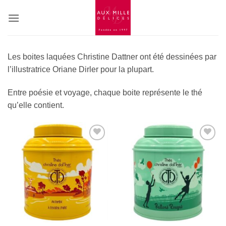
Passer
au
contenu
Les boites laquées Christine Dattner ont été dessinées par
l’illustratrice Oriane Dirler pour la plupart.
Entre poésie et voyage, chaque boite représente le thé
qu’elle contient.
Add to
Add to
Wishlist
Wishlist