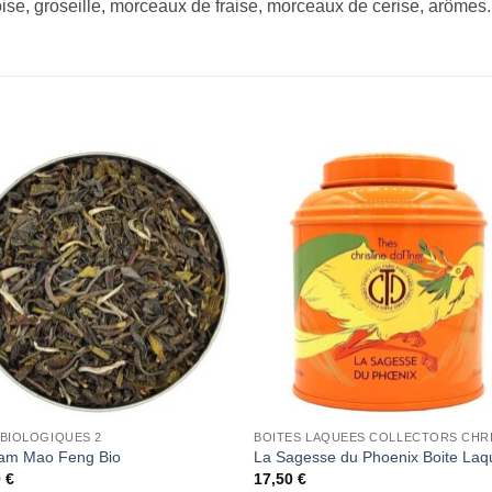
ise, groseille, morceaux de fraise, morceaux de cerise, arômes.
Add to
Add 
Wishlist
Wishl
 BIOLOGIQUES 2
nam Mao Feng Bio
La Sagesse du Phoenix Boite La
0
€
17,50
€