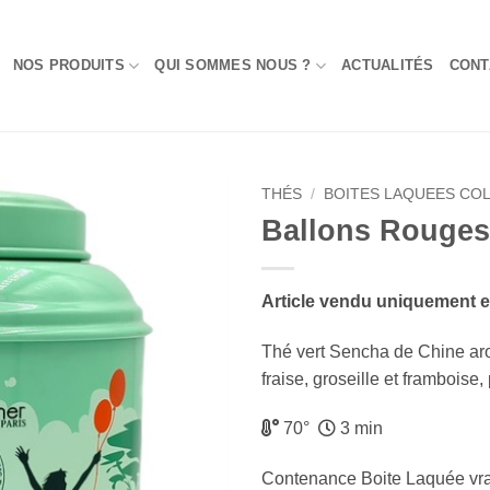
NOS PRODUITS
QUI SOMMES NOUS ?
ACTUALITÉS
CONT
THÉS
/
BOITES LAQUEES CO
Ballons Rouges
Add to
Wishlist
Article vendu uniquement 
Thé vert Sencha de Chine arom
fraise, groseille et framboise
70°
3 min
Contenance Boite Laquée vr