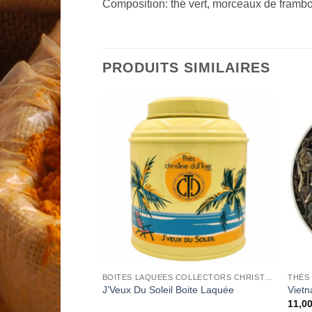
Composition: thé vert, morceaux de frambo
PRODUITS SIMILAIRES
Add to
Add to
Wishlist
Wishlist
BOITES LAQUEES COLLECTORS CHRISTINE DATTNER
BOITES LAQUEES COLLECTORS CHRISTINE DATTNER
THÉS
 Laquée
J’Veux Du Soleil Boite Laquée
Viet
11,0