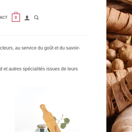
0
ACT
eurs, au service du goût et du savoir-
d et autres spécialités issues de leurs
to
Add to
ist
Wishlist