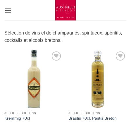
Passer
au
contenu
Sélection de vins et de champagnes, spiritueux, apéritifs,
cocktails et alcools bretons.
Add to
Add to
Wishlist
Wishlist
ALCOOLS BRETONS
ALCOOLS BRETONS
Kremmig 70cl
Brastis 70cl, Pastis Breton