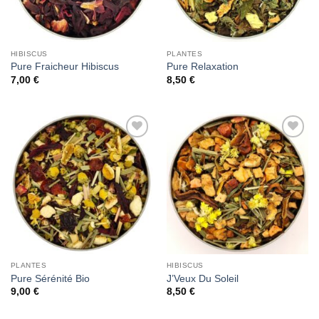
HIBISCUS
PLANTES
Pure Fraicheur Hibiscus
Pure Relaxation
7,00
€
8,50
€
Add to
Add to
Wishlist
Wishlist
PLANTES
HIBISCUS
Pure Sérénité Bio
J’Veux Du Soleil
9,00
€
8,50
€