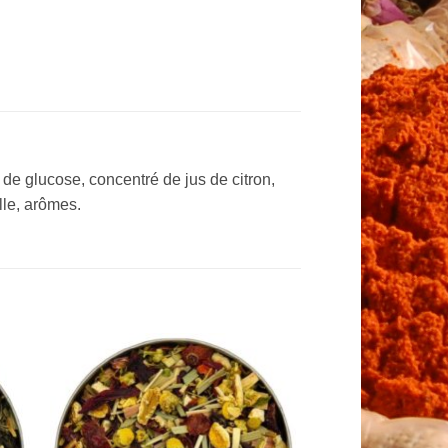
 de glucose, concentré de jus de citron,
lle, arômes.
to
Add to
ist
Wishlist