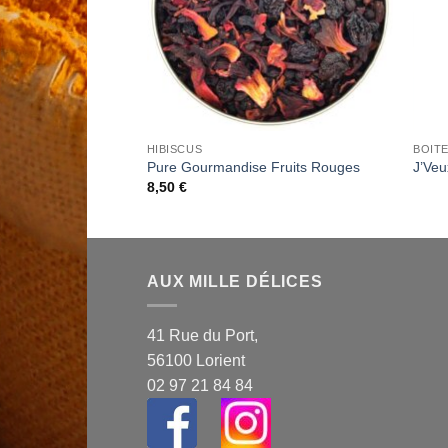
BOITES LAQUEES COLLECTORS CHRISTINE DATTNER
HIBISCUS
née Boite Laquée
Pure Gourmandise Fruits Rouges
J’Veu
8,50
€
AUX MILLE DÉLICES
41 Rue du Port,
56100 Lorient
02 97 21 84 84