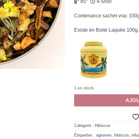
85°
4-5min
Contenance sachet vrac 100g
Existe en Boite Laquée 100g.
1 en stock
AJOU
Catégorie :
Hibiscus
Étiquettes :
agrumes
,
hibiscus
,
infu