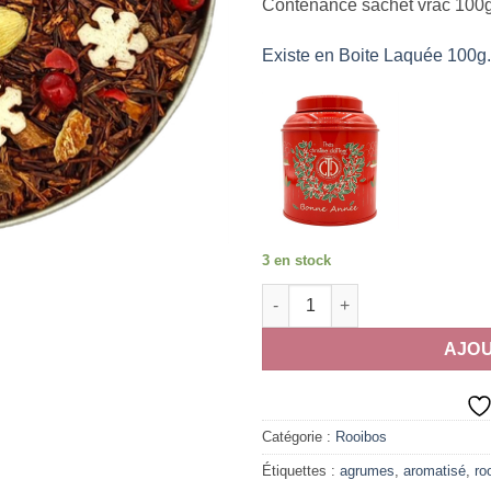
Contenance sachet vrac 100g
Existe en Boite Laquée 100g.
3 en stock
quantité de Rooibos Bonne A
AJOU
Catégorie :
Rooibos
Étiquettes :
agrumes
,
aromatisé
,
ro