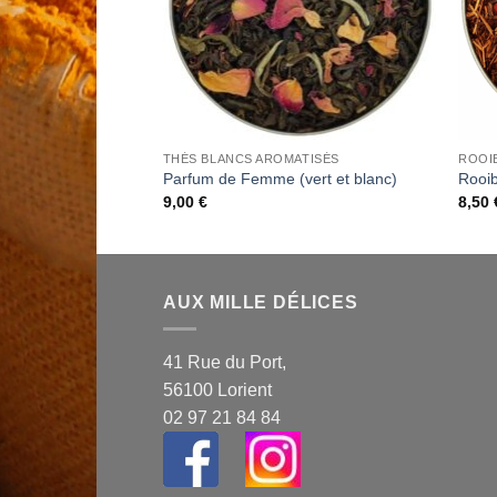
BOITES LAQUEES COLLECTORS CHRISTINE DATTNER
THÉS BLANCS AROMATISÉS
ROOI
Boite Laquée
Parfum de Femme (vert et blanc)
Rooib
9,00
€
8,50
AUX MILLE DÉLICES
41 Rue du Port,
56100 Lorient
02 97 21 84 84