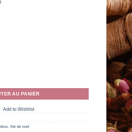
.
nnée
TER AU PANIER
Add to Wishlist
oibos
,
thé de noel