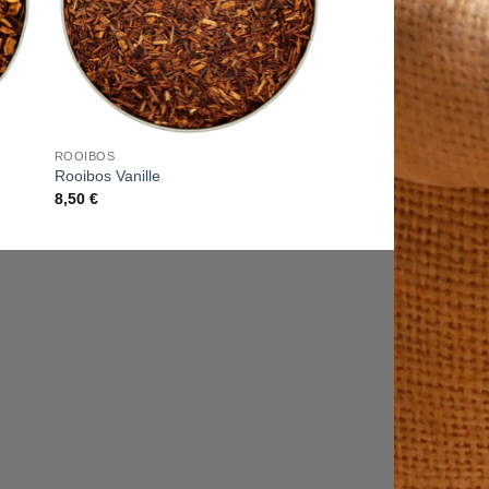
ROOIBOS
Rooibos Vanille
8,50
€