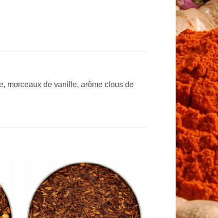
e, morceaux de vanille, arôme clous de
to
Add to
ist
Wishlist