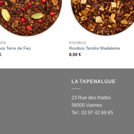
BOS
ROOIBOS
os Terre de Feu
Rooibos Tendre Madeleine
€
8,50
€
LA TAPENALGUE
23 Rue des Halles
56000 Vannes
Tel : 02 97 42 69 65