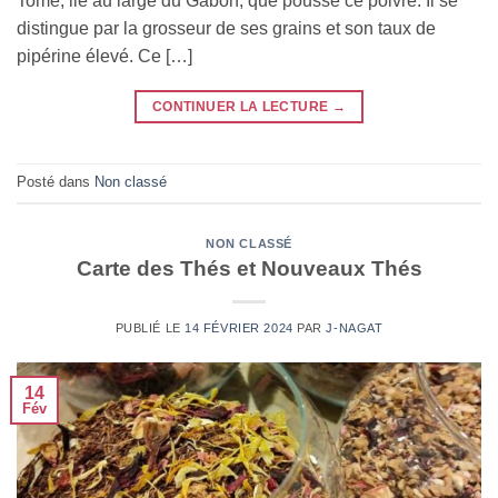
Tomé, ile au large du Gabon, que pousse ce poivre. Il se
distingue par la grosseur de ses grains et son taux de
pipérine élevé. Ce […]
CONTINUER LA LECTURE
→
Posté dans
Non classé
NON CLASSÉ
Carte des Thés et Nouveaux Thés
PUBLIÉ LE
14 FÉVRIER 2024
PAR
J-NAGAT
14
Fév