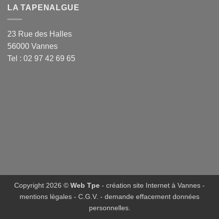
LA TAPENALGUE
23 Rue des Halles
56000 Vannes
Tel : 02 97 42 69 65
Copyright 2026 ©
Web Tpe
- création site Internet à Vannes
-
mentions légales
-
C.G.V.
-
demande effacement données
personnelles
.