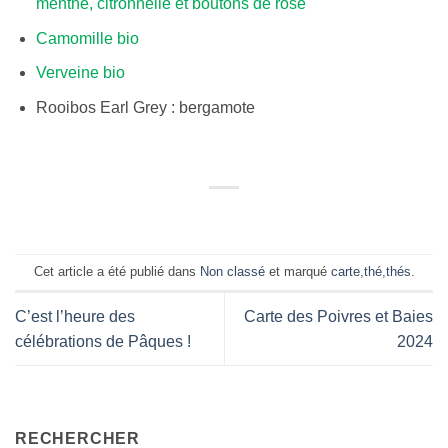
menthe, citronnelle et boutons de rose
Camomille bio
Verveine bio
Rooibos Earl Grey : bergamote
Cet article a été publié dans
Non classé
et marqué
carte
,
thé
,
thés
.
C’est l’heure des
Carte des Poivres et Baies
célébrations de Pâques !
2024
RECHERCHER