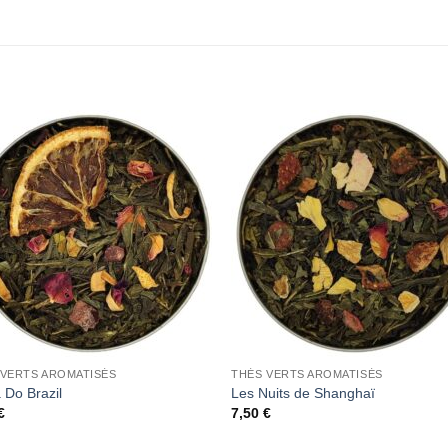
Add to
Add 
Wishlist
Wishl
 VERTS AROMATISÉS
THÉS VERTS AROMATISÉS
 Do Brazil
Les Nuits de Shanghaï
€
7,50
€