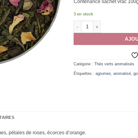
Contenance sachet vrac 100g
3 en stock
quantité de Katarina
AJOU
Catégorie :
Thés verts aromatisés
Étiquettes :
agrumes
,
aromatisé
,
go
TAIRES
mes, pétales de roses, écorces d’orange.