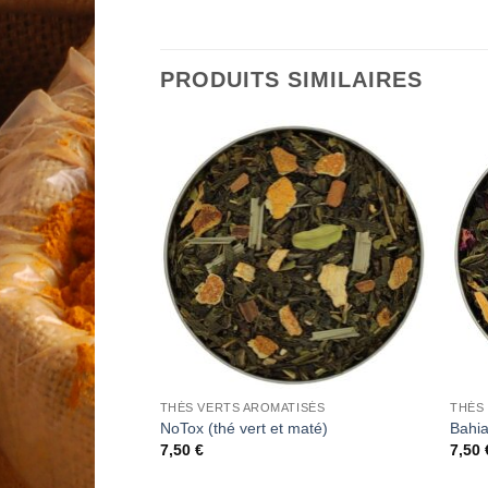
PRODUITS SIMILAIRES
Add to
Add to
Wishlist
Wishlist
BOITES LAQUEES COLLECTORS CHRISTINE DATTNER
THÉS VERTS AROMATISÉS
THÉS
ite Laquée
NoTox (thé vert et maté)
Bahia
7,50
€
7,50