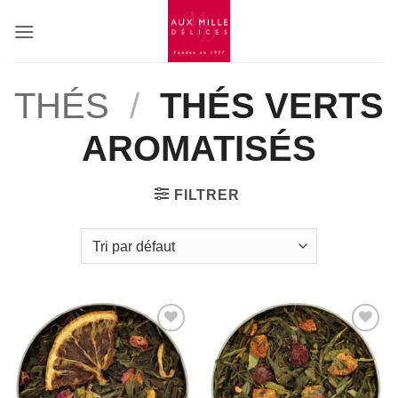
Passer
au
contenu
THÉS
/
THÉS VERTS
AROMATISÉS
FILTRER
Add to
Add to
Wishlist
Wishlist