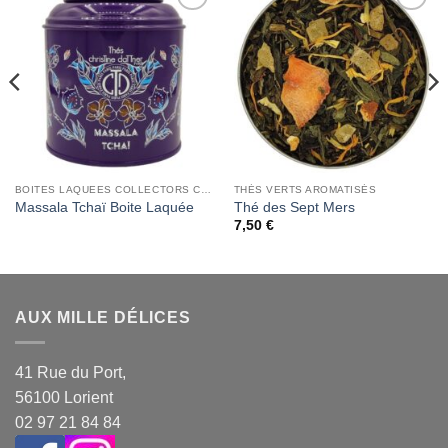
Add to
Add to
Wishlist
Wishlist
BOITES LAQUEES COLLECTORS CHRISTINE DATTNER
THÉS VERTS AROMATISÉS
Massala Tchaï Boite Laquée
Thé des Sept Mers
7,50
€
AUX MILLE DÉLICES
41 Rue du Port,
56100 Lorient
02 97 21 84 84