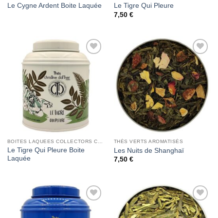
Le Cygne Ardent Boite Laquée
Le Tigre Qui Pleure
7,50
€
Add to
Add to
Wishlist
Wishlist
BOITES LAQUEES COLLECTORS CHRISTINE DATTNER
THÉS VERTS AROMATISÉS
Le Tigre Qui Pleure Boite
Les Nuits de Shanghaï
Laquée
7,50
€
Add to
Add to
Wishlist
Wishlist