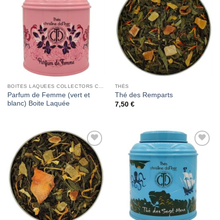
Add to
Add to
Wishlist
Wishlist
BOITES LAQUEES COLLECTORS CHRISTINE DATTNER
THÉS
Parfum de Femme (vert et
Thé des Remparts
blanc) Boite Laquée
7,50
€
Add to
Add to
Wishlist
Wishlist