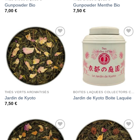
Gunpowder Bio
Gunpowder Menthe Bio
7,00
€
7,50
€
Add to
Add to
Wishlist
Wishlist
THÉS VERTS AROMATISÉS
BOITES LAQUEES COLLECTORS CHRISTINE DATTNER
Jardin de Kyoto
Jardin de Kyoto Boite Laquée
7,50
€
Add to
Add to
Wishlist
Wishlist