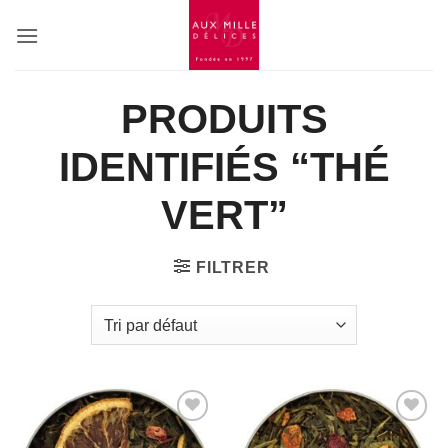
Passer
au
contenu
PRODUITS
IDENTIFIÉS “THÉ
VERT”
FILTRER
Add to
Add to