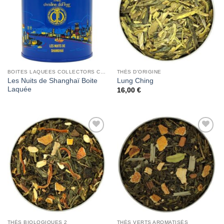
BOITES LAQUEES COLLECTORS CHRISTINE DATTNER
THÉS D'ORIGINE
Les Nuits de Shanghaï Boite
Lung Ching
Laquée
16,00
€
Add to
Add to
Wishlist
Wishlist
THÉS BIOLOGIQUES 2
THÉS VERTS AROMATISÉS