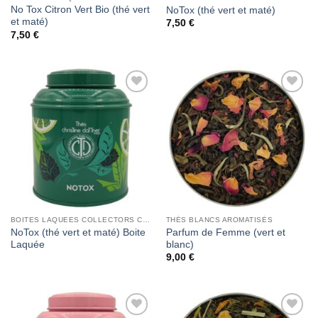
No Tox Citron Vert Bio (thé vert
NoTox (thé vert et maté)
et maté)
7,50
€
7,50
€
Add to
Add to
Wishlist
Wishlist
BOITES LAQUEES COLLECTORS CHRISTINE DATTNER
THÉS BLANCS AROMATISÉS
NoTox (thé vert et maté) Boite
Parfum de Femme (vert et
Laquée
blanc)
9,00
€