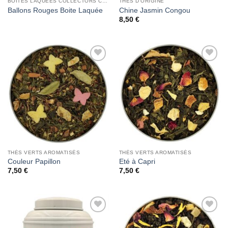
BOITES LAQUEES COLLECTORS CHRISTINE DATTNER
THÉS D'ORIGINE
Ballons Rouges Boite Laquée
Chine Jasmin Congou
8,50
€
Add to
Add to
Wishlist
Wishlist
THÉS VERTS AROMATISÉS
THÉS VERTS AROMATISÉS
Couleur Papillon
Eté à Capri
7,50
€
7,50
€
Add to
Add to
Wishlist
Wishlist