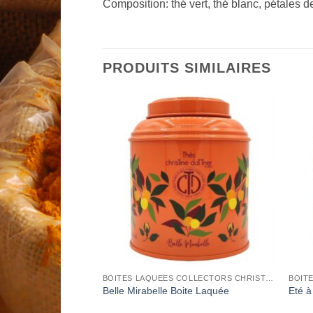
Composition: thé vert, thé blanc, pétales d
PRODUITS SIMILAIRES
Add to
Add to
Wishlist
Wishlist
BOITES LAQUEES COLLECTORS CHRISTINE DATTNER
BOITES LAQUEES COLLECTORS CHRISTINE DATTNER
Boite Laquée
Belle Mirabelle Boite Laquée
Eté à