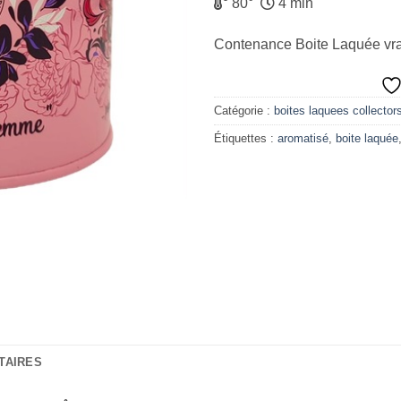
80°
4 min
Contenance Boite Laquée vr
Catégorie :
boites laquees collectors
Étiquettes :
aromatisé
,
boite laquée
TAIRES