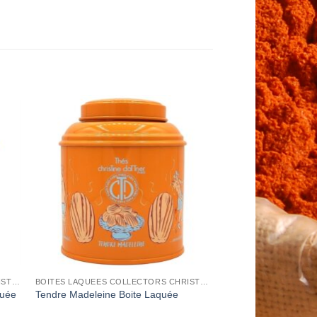
to
Add to
ist
Wishlist
BOITES LAQUEES COLLECTORS CHRISTINE DATTNER
BOITES LAQUEES COLLECTORS CHRISTINE DATTNER
quée
Tendre Madeleine Boite Laquée