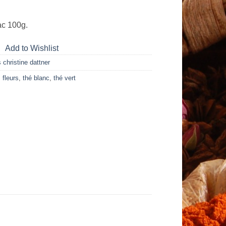
ac 100g.
Add to Wishlist
 christine dattner
,
fleurs
,
thé blanc
,
thé vert