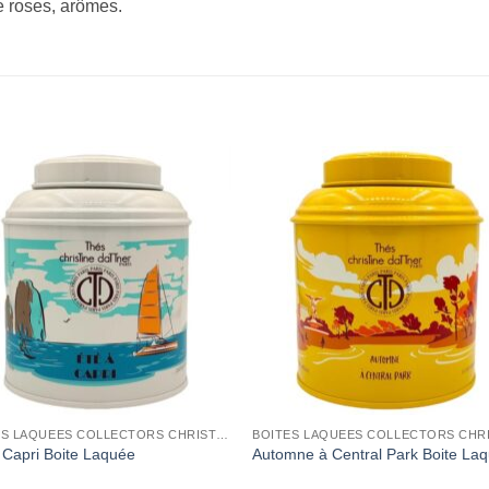
e roses, arômes.
Add to
Add 
Wishlist
Wishl
BOITES LAQUEES COLLECTORS CHRISTINE DATTNER
 Capri Boite Laquée
Automne à Central Park Boite La