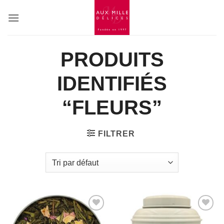
Passer
au
contenu
PRODUITS
IDENTIFIÉS
“FLEURS”
FILTRER
Add to
Add to