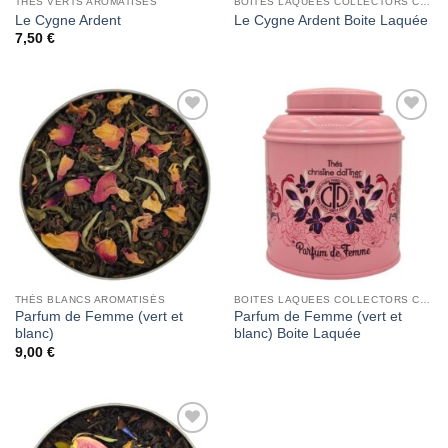
THÉS VERTS AROMATISÉS
BOITES LAQUEES COLLECTORS CHRISTINE DATTNER
Le Cygne Ardent
Le Cygne Ardent Boite Laquée
7,50
€
Add to
Add to
Wishlist
Wishlist
THÉS BLANCS AROMATISÉS
BOITES LAQUEES COLLECTORS CHRISTINE DATTNER
Parfum de Femme (vert et
Parfum de Femme (vert et
blanc)
blanc) Boite Laquée
9,00
€
Add to