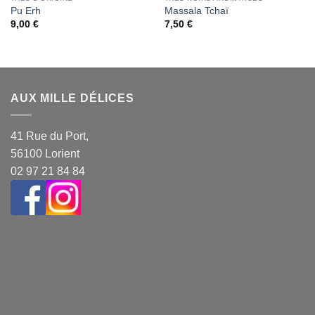
Pu Erh
Massala Tchaï
9,00
€
7,50
€
AUX MILLE DÉLICES
41 Rue du Port,
56100 Lorient
02 97 21 84 84