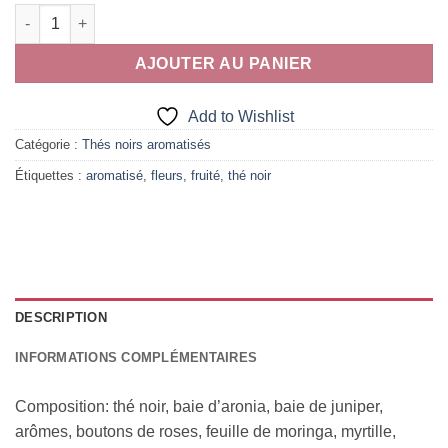
quantité de Thé des Halles
AJOUTER AU PANIER
Add to Wishlist
Catégorie :
Thés noirs aromatisés
Étiquettes :
aromatisé
,
fleurs
,
fruité
,
thé noir
DESCRIPTION
INFORMATIONS COMPLÉMENTAIRES
Composition: thé noir, baie d’aronia, baie de juniper,
arômes, boutons de roses, feuille de moringa, myrtille,