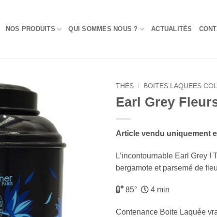
NOS PRODUITS
QUI SOMMES NOUS ?
ACTUALITÉS
CONT
THÉS
/
BOITES LAQUEES CO
Earl Grey Fleur
Add to
Wishlist
Article vendu uniquement 
L’incontournable Earl Grey ! 
bergamote et parsemé de fleu
85°
4 min
Contenance Boite Laquée vr