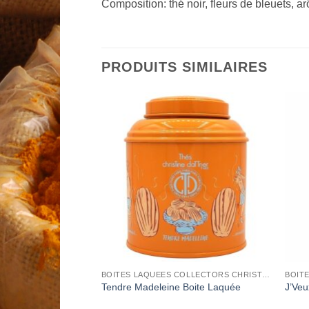
Composition: thé noir, fleurs de bleuets, a
PRODUITS SIMILAIRES
Add to
Add to
Wishlist
Wishlist
BOITES LAQUEES COLLECTORS CHRISTINE DATTNER
BOITES LAQUEES COLLECTORS CHRISTINE DATTNER
ite Laquée
Tendre Madeleine Boite Laquée
J’Veu