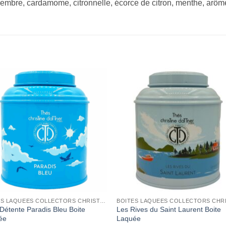
ngembre, cardamome, citronnelle, écorce de citron, menthe, arôm
Add to
Add 
Wishlist
Wishl
BOITES LAQUEES COLLECTORS CHRISTINE DATTNER
Détente Paradis Bleu Boite
Les Rives du Saint Laurent Boite
ée
Laquée