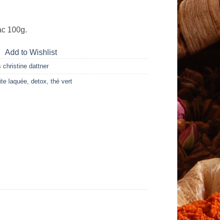
ac 100g.
Add to Wishlist
 christine dattner
ite laquée
,
detox
,
thé vert