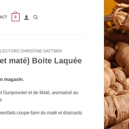
0
ACT
LLECTORS CHRISTINE DATTNER
 et maté) Boite Laquée
en magasin.
et Gunpowder et de Maté, aromatisé au
es
 bienfaits coupe-faim du maté et drainants