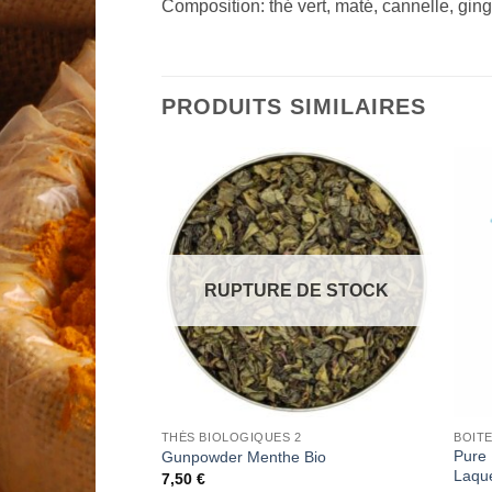
Composition: thé vert, maté, cannelle, gi
PRODUITS SIMILAIRES
Add to
Add to
Wishlist
Wishlist
RUPTURE DE STOCK
BOITES LAQUEES COLLECTORS CHRISTINE DATTNER
THÉS BIOLOGIQUES 2
/C’est en
Pure 
Gunpowder Menthe Bio
Laquée
Laqu
7,50
€