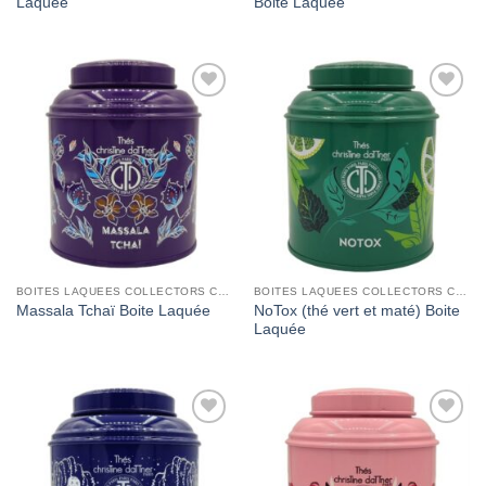
Laquée
Boite Laquée
Add to
Add to
Wishlist
Wishlist
BOITES LAQUEES COLLECTORS CHRISTINE DATTNER
BOITES LAQUEES COLLECTORS CHRISTINE DATTNER
NoTox (thé vert et maté) Boite
Massala Tchaï Boite Laquée
Laquée
Add to
Add to
Wishlist
Wishlist