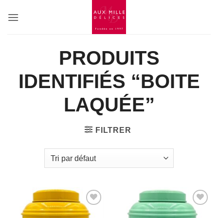
Passer
au
contenu
PRODUITS
IDENTIFIÉS “BOITE
LAQUÉE”
FILTRER
Add to
Add to