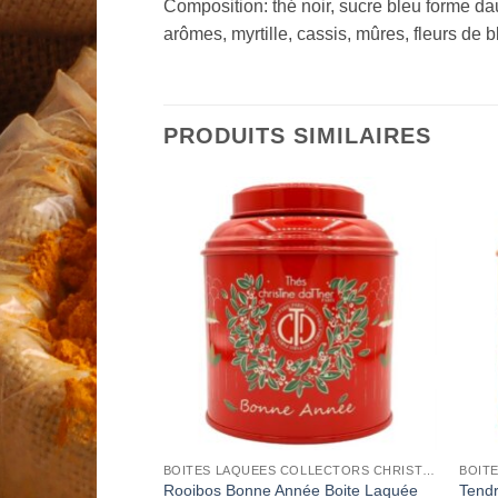
Composition: thé noir, sucre bleu forme dau
arômes, myrtille, cassis, mûres, fleurs de b
PRODUITS SIMILAIRES
Add to
Add to
Wishlist
Wishlist
BOITES LAQUEES COLLECTORS CHRISTINE DATTNER
BOITES LAQUEES COLLECTORS CHRISTINE DATTNER
 maté) Boite Laquée
Rooibos Bonne Année Boite Laquée
Tendr