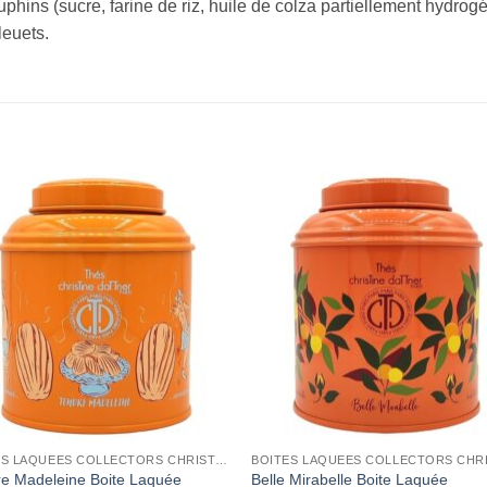
phins (sucre, farine de riz, huile de colza partiellement hydrog
leuets.
Add to
Add 
Wishlist
Wishl
BOITES LAQUEES COLLECTORS CHRISTINE DATTNER
e Madeleine Boite Laquée
Belle Mirabelle Boite Laquée