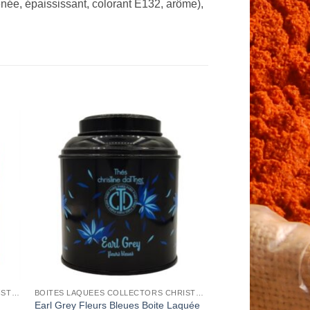
énée, épaississant, colorant E132, arôme),
to
Add to
ist
Wishlist
BOITES LAQUEES COLLECTORS CHRISTINE DATTNER
BOITES LAQUEES COLLECTORS CHRISTINE DATTNER
Earl Grey Fleurs Bleues Boite Laquée