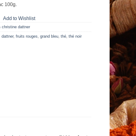
ac 100g.
Add to Wishlist
 christine dattner
,
dattner
,
fruits rouges
,
grand bleu
,
thé
,
thé noir