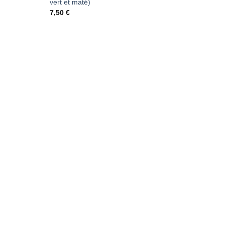
vert et maté)
7,50
€