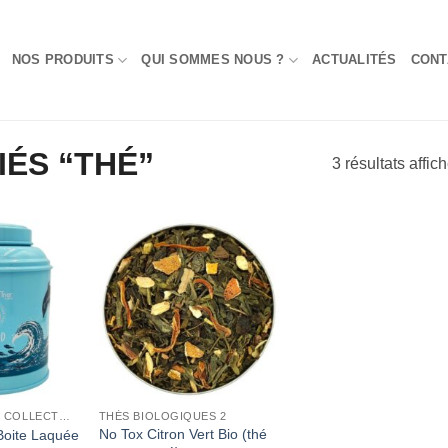
NOS PRODUITS
QUI SOMMES NOUS ?
ACTUALITÉS
CONT
IÉS “THÉ”
3 résultats affic
Add to
Add to
Wishlist
Wishlist
BOITES LAQUEES COLLECTORS CHRISTINE DATTNER
THÉS BIOLOGIQUES 2
No Tox Citron Vert Bio (thé
Boite Laquée