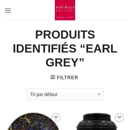
Passer
au
contenu
PRODUITS
IDENTIFIÉS “EARL
GREY”
FILTRER
Add to
Add to