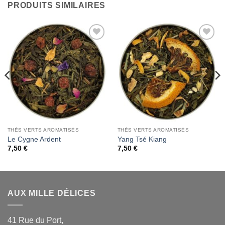
PRODUITS SIMILAIRES
Add to
Add to
Wishlist
Wishlist
THÉS VERTS AROMATISÉS
THÉS VERTS AROMATISÉS
Le Cygne Ardent
Yang Tsé Kiang
7,50
€
7,50
€
AUX MILLE DÉLICES
41 Rue du Port,