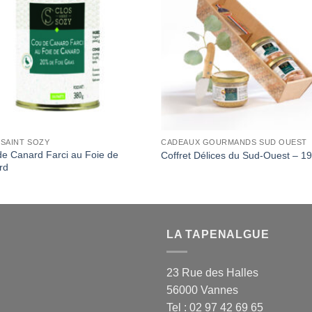
Wishlist
Wishl
 SAINT SOZY
CADEAUX GOURMANDS SUD OUEST
e Canard Farci au Foie de
Coffret Délices du Sud-Ouest – 1
rd
LA TAPENALGUE
23 Rue des Halles
56000 Vannes
Tel : 02 97 42 69 65