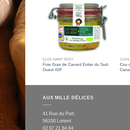
Wishlist
Wishlist
DS SUD OUEST
CLOS SAINT SOZY
CLOS
emin des Causses –
Foie Gras de Canard Entier du Sud-
Cou d
Ouest IGP
Cana
AUX MILLE DÉLICES
41 Rue du Port,
56100 Lorient
02 97 21 84 84