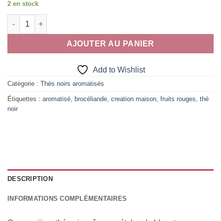
2 en stock
quantité de Légendes de Brocéliande
AJOUTER AU PANIER
Add to Wishlist
Catégorie :
Thés noirs aromatisés
Étiquettes :
aromatisé
,
brocéliande
,
creation maison
,
fruits rouges
,
thé
noir
DESCRIPTION
INFORMATIONS COMPLÉMENTAIRES