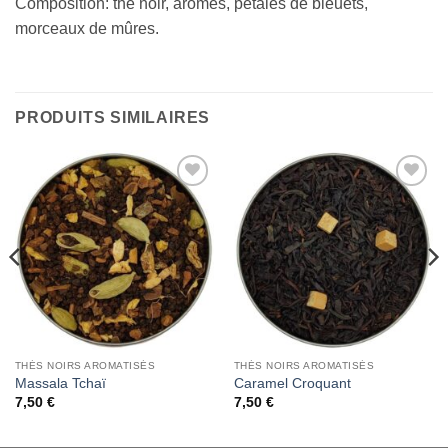
Composition: thé noir, arômes, pétales de bleuets,
morceaux de mûres.
PRODUITS SIMILAIRES
Add to
Add to
Wishlist
Wishlist
THÉS NOIRS AROMATISÉS
THÉS NOIRS AROMATISÉS
Massala Tchaï
Caramel Croquant
7,50
€
7,50
€