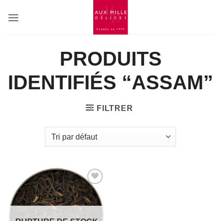
Passer
au
contenu
PRODUITS
IDENTIFIÉS “ASSAM”
FILTRER
Add to
Wishlist