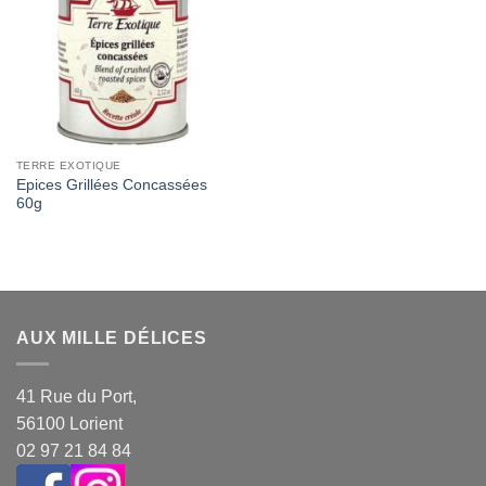
Wishlist
TERRE EXOTIQUE
Epices Grillées Concassées
60g
AUX MILLE DÉLICES
41 Rue du Port,
56100 Lorient
02 97 21 84 84