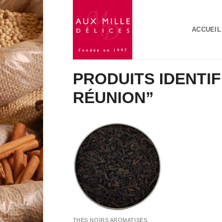
Passer
au
ACCUEIL
contenu
PRODUITS IDENTIFI
RÉUNION”
Add to
Wishlist
THÉS NOIRS AROMATISÉS