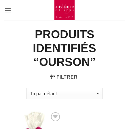
Passer
au
contenu
PRODUITS
IDENTIFIÉS
“OURSON”
FILTRER
Add to