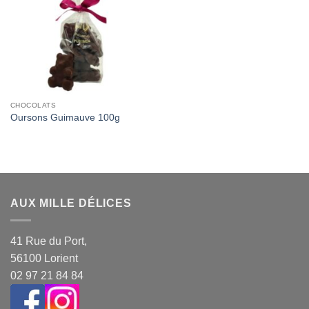
Wishlist
CHOCOLATS
Oursons Guimauve 100g
AUX MILLE DÉLICES
41 Rue du Port,
56100 Lorient
02 97 21 84 84