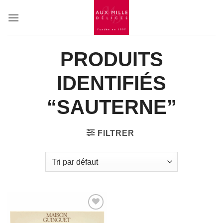
Passer
au
contenu
PRODUITS
IDENTIFIÉS
“SAUTERNE”
FILTRER
Add to