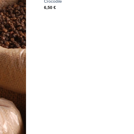
Crocodile
6,50
€