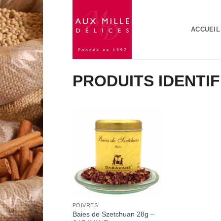
Passer
au
ACCUEIL
contenu
PRODUITS IDENTI
Add to
Wishlist
POIVRES
Baies de Szetchuan 28g –