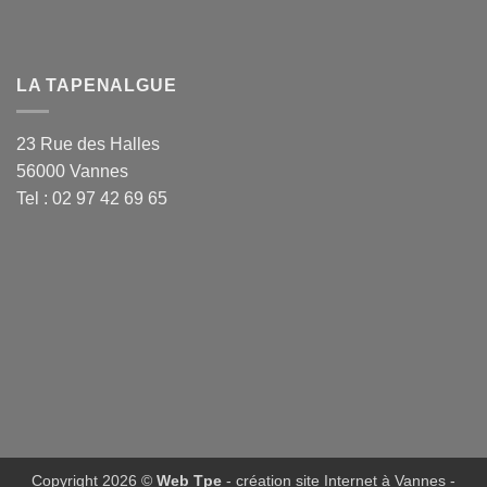
LA TAPENALGUE
23 Rue des Halles
56000 Vannes
Tel : 02 97 42 69 65
Copyright 2026 ©
Web Tpe
- création site Internet à Vannes
-