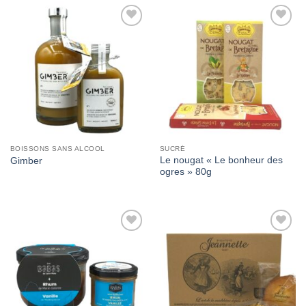
Add to
Add to
Wishlist
Wishlist
BOISSONS SANS ALCOOL
SUCRÉ
Le nougat « Le bonheur des
Gimber
ogres » 80g
Add to
Add to
Wishlist
Wishlist