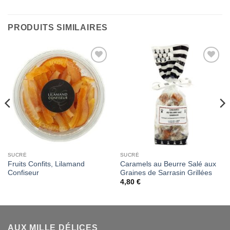
PRODUITS SIMILAIRES
Add to
Add to
Wishlist
Wishlist
SUCRÉ
SUCRÉ
Fruits Confits, Lilamand
Caramels au Beurre Salé aux
Confiseur
Graines de Sarrasin Grillées
4,80
€
AUX MILLE DÉLICES