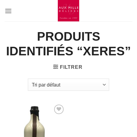
Passer
au
contenu
PRODUITS
IDENTIFIÉS “XERES”
FILTRER
Add to
Wishlist