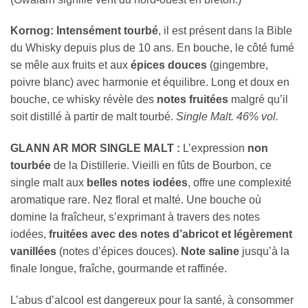
Kornog:
Intensément tourbé
, il est présent dans la Bible
du Whisky depuis plus de 10 ans. En bouche, le côté fumé
se mêle aux fruits et aux
épices douces
(gingembre,
poivre blanc) avec harmonie et équilibre. Long et doux en
bouche, ce whisky révèle des
notes fruitées
malgré qu’il
soit distillé à partir de malt tourbé.
Single Malt. 46% vol.
GLANN AR MOR SINGLE MALT :
L’expression
non
tourbée
de la Distillerie. Vieilli en fûts de Bourbon, ce
single malt aux
belles notes iodées
, offre une complexité
aromatique rare. Nez floral et malté. Une bouche où
domine la fraîcheur, s’exprimant à travers des notes
iodées,
fruitées avec des notes d’abricot et légèrement
vanillées
(notes d’épices douces).
Note saline
jusqu’à la
finale longue, fraîche, gourmande et raffinée.
L’abus d’alcool est dangereux pour la santé, à consommer