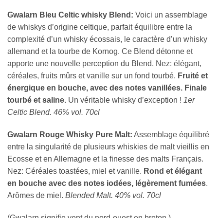
Gwalarn Bleu Celtic whisky Blend:
Voici un assemblage
de whiskys d’origine celtique, parfait équilibre entre la
complexité d’un whisky écossais, le caractère d’un whisky
allemand et la tourbe de Kornog. Ce Blend détonne et
apporte une nouvelle perception du Blend. Nez: élégant,
céréales, fruits mûrs et vanille sur un fond tourbé.
Fruité et
énergique en bouche, avec des notes vanillées. Finale
tourbé et saline.
Un véritable whisky d’exception !
1er
Celtic Blend. 46% vol. 70cl
Gwalarn Rouge Whisky Pure Malt:
Assemblage équilibré
entre la singularité de plusieurs whiskies de malt vieillis en
Ecosse et en Allemagne et la finesse des malts Français.
Nez: Céréales toastées, miel et vanille.
Rond et élégant
en bouche avec des notes iodées, légèrement fumées
.
Arômes de miel.
Blended Malt.
40% vol. 70cl
(Gwalarn signifie vent du nord-ouest en breton.)