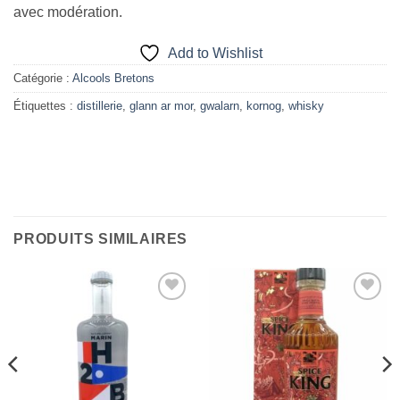
avec modération.
Add to Wishlist
Catégorie :
Alcools Bretons
Étiquettes :
distillerie
,
glann ar mor
,
gwalarn
,
kornog
,
whisky
PRODUITS SIMILAIRES
Add to
Add to
Wishlist
Wishlist