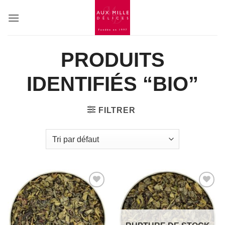
Passer
au
contenu
PRODUITS
IDENTIFIÉS “BIO”
FILTRER
Add to
Add to
Wishlist
Wishlist