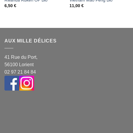
Rwanda Rukeri OP Bio
Vietnam Mao Feng Bio
6,50
€
11,00
€
AUX MILLE DÉLICES
41 Rue du Port,
56100 Lorient
02 97 21 84 84