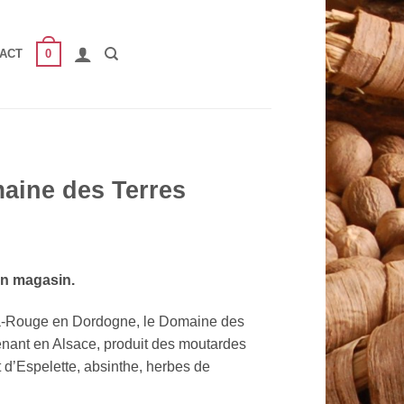
0
ACT
aine des Terres
en magasin.
a-Rouge en Dordogne, le Domaine des
enant en Alsace, produit des moutardes
t d’Espelette, absinthe, herbes de