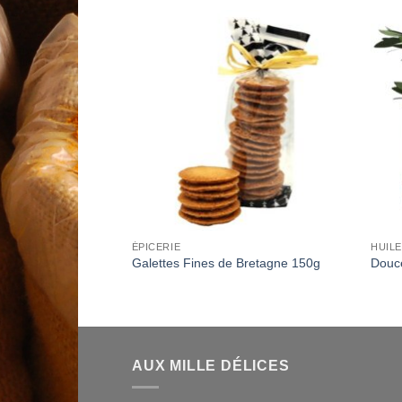
Add to
Add to
Wishlist
Wishlist
ENTS
ÉPICERIE
HUIL
matiques
Galettes Fines de Bretagne 150g
Douce
AUX MILLE DÉLICES