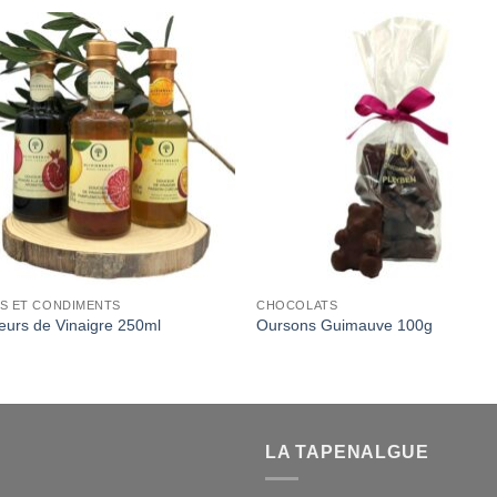
Add to
Add 
Wishlist
Wishl
ES ET CONDIMENTS
CHOCOLATS
urs de Vinaigre 250ml
Oursons Guimauve 100g
LA TAPENALGUE