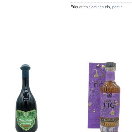
Étiquettes :
creissauds
,
pastis
Add to
Add 
Wishlist
Wishl