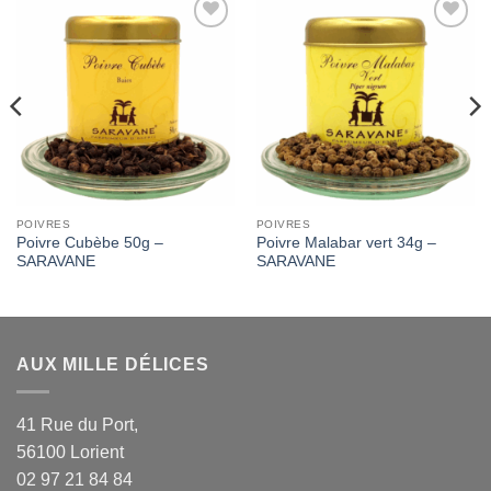
Add to
Add to
Wishlist
Wishlist
POIVRES
POIVRES
Poivre Cubèbe 50g –
Poivre Malabar vert 34g –
SARAVANE
SARAVANE
AUX MILLE DÉLICES
41 Rue du Port,
56100 Lorient
02 97 21 84 84