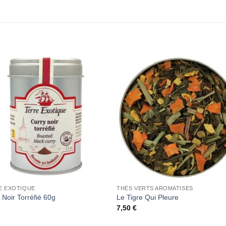
Add to
Add 
Wishlist
Wishl
E EXOTIQUE
THÉS VERTS AROMATISÉS
 Noir Torréfié 60g
Le Tigre Qui Pleure
7,50
€