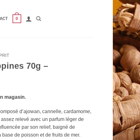
0
ACT
PRIT
ppines 70g –
en magasin.
t composé d’ajowan, cannelle, cardamome,
assez relevé avec un parfum léger de
influencée par son relief, baigné de
 base de poisson et de fruits de mer.