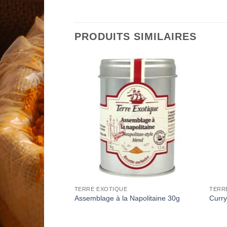
PRODUITS SIMILAIRES
Add to
Add to
Wishlist
Wishlist
EUR D'ESPRIT
TERRE EXOTIQUE
TERR
g – SARAVANE
Assemblage à la Napolitaine 30g
Curry