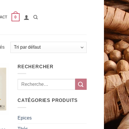
0
ACT
hés
RECHERCHER
 to
list
CATÉGORIES PRODUITS
Epices
Thés