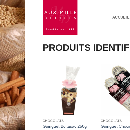
Passer
au
ACCUEIL
contenu
PRODUITS IDENTI
Add to
Wishlist
CHOCOLATS
CHOCOLATS
Guinguet Boitasac 250g
Guinguet Choci