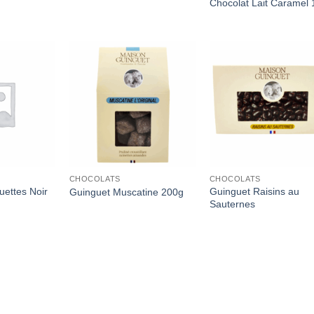
Chocolat Lait Caramel
Add to
Add to
Add
Wishlist
Wishlist
Wish
CHOCOLATS
CHOCOLATS
uettes Noir
Guinguet Raisins au
Guinguet Muscatine 200g
Sauternes