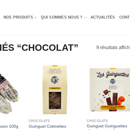
NOS PRODUITS
QUI SOMMES NOUS ?
ACTUALITÉS
CONT
FIÉS “CHOCOLAT”
9 résultats affic
Add to
Add to
Add
Wishlist
Wishlist
Wish
CHOCOLATS
CHOCOLATS
Guinguet Guinguettes
sson 100g
Guinguet Cokinettes