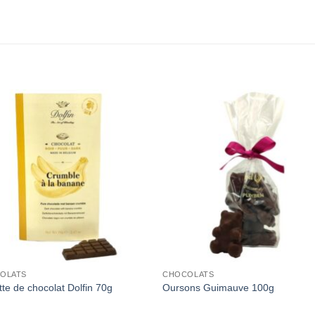
Add to
Add 
Wishlist
Wishl
OLATS
CHOCOLATS
tte de chocolat Dolfin 70g
Oursons Guimauve 100g