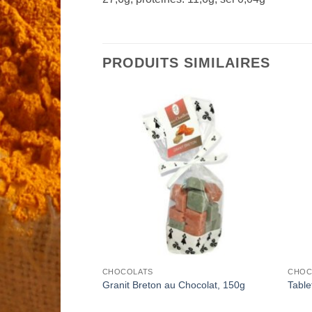
PRODUITS SIMILAIRES
Add to
Add to
Wishlist
Wishlist
CHOCOLATS
CHOC
au Sauternes
Granit Breton au Chocolat, 150g
Table