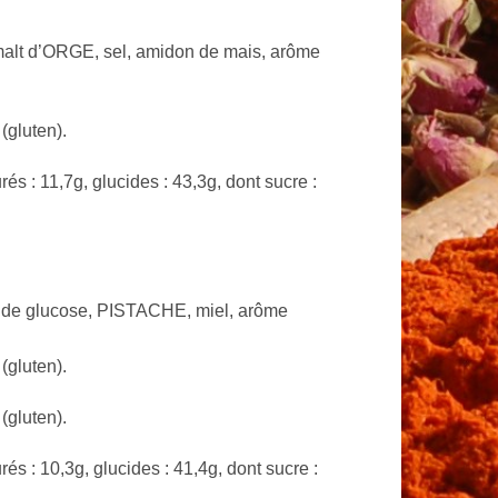
alt d’ORGE, sel, amidon de mais, arôme
(gluten).
és : 11,7g, glucides : 43,3g, dont sucre :
p de glucose, PISTACHE, miel, arôme
(gluten).
(gluten).
és : 10,3g, glucides : 41,4g, dont sucre :