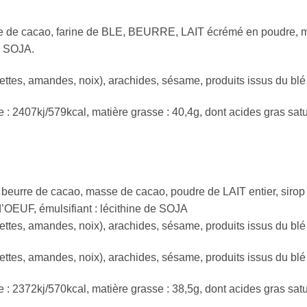
 de cacao, farine de BLE, BEURRE, LAIT écrémé en poudre, m
de SOJA.
ettes, amandes, noix), arachides, sésame, produits issus du blé 
e : 2407kj/579kcal, matière grasse : 40,4g, dont acides gras satur
eurre de cacao, masse de cacao, poudre de LAIT entier, siro
d’OEUF, émulsifiant : lécithine de SOJA
ettes, amandes, noix), arachides, sésame, produits issus du blé 
ettes, amandes, noix), arachides, sésame, produits issus du blé 
e : 2372kj/570kcal, matière grasse : 38,5g, dont acides gras satur