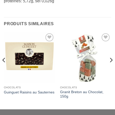
protéines: 5,72g, sel 0,026g
PRODUITS SIMILAIRES
Add to
Add to
Wishlist
Wishlist
CHOCOLATS
CHOCOLATS
Granit Breton au Chocolat,
Guinguet Raisins au Sauternes
150g