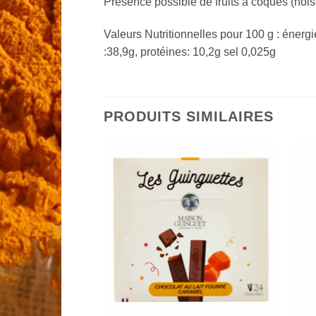
Présence possible de fruits à coques (nois
Valeurs Nutritionnelles pour 100 g : énergi
:38,9g, protéines: 10,2g sel 0,025g
PRODUITS SIMILAIRES
Add to
Add to
Wishlist
Wishlist