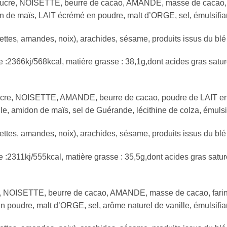
 Sucre, NOISETTE, beurre de cacao, AMANDE, masse de cacao, p
 de maïs, LAIT écrémé en poudre, malt d’ORGE, sel, émulsifian
ettes, amandes, noix), arachides, sésame, produits issus du blé 
e :2366kj/568kcal, matière grasse : 38,1g,dont acides gras satur
Sucre, NOISETTE, AMANDE, beurre de cacao, poudre de LAIT ent
 amidon de maïs, sel de Guérande, lécithine de colza, émulsif
ettes, amandes, noix), arachides, sésame, produits issus du blé 
e :2311kj/555kcal, matière grasse : 35,5g,dont acides gras satur
e, NOISETTE, beurre de cacao, AMANDE, masse de cacao, farine
oudre, malt d’ORGE, sel, arôme naturel de vanille, émulsifian