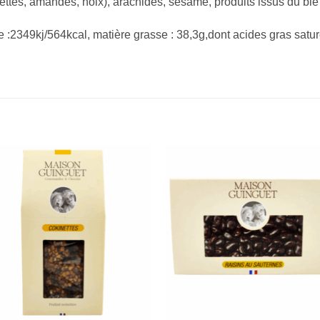
ettes, amandes, noix), arachides, sésame, produits issus du blé 
e :2349kj/564kcal, matière grasse : 38,3g,dont acides gras satur
Add to
Add 
Wishlist
Wishl