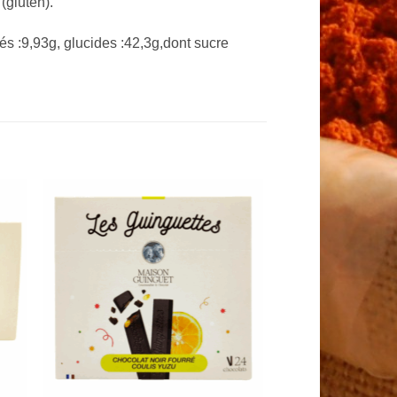
(gluten).
és :9,93g, glucides :42,3g,dont sucre
to
Add to
ist
Wishlist