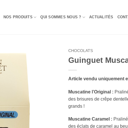
NOS PRODUITS
QUI SOMMES NOUS ?
ACTUALITÉS
CONT
CHOCOLATS
Guinguet Musca
Add to
Wishlist
Article vendu uniquement 
Muscatine l’Original :
Praliné
des brisures de crêpe dentelle
grands !
Muscatine Caramel :
Praliné
des éclats de caramel au beurr