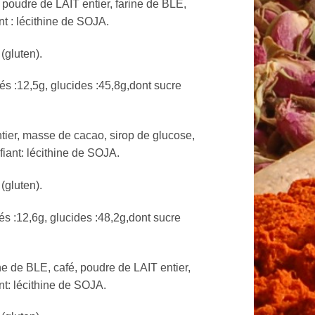
oudre de LAIT entier, farine de BLE,
t : lécithine de SOJA.
(gluten).
és :12,5g, glucides :45,8g,dont sucre
ier, masse de cacao, sirop de glucose,
iant: lécithine de SOJA.
(gluten).
és :12,6g, glucides :48,2g,dont sucre
 de BLE, café, poudre de LAIT entier,
t: lécithine de SOJA.