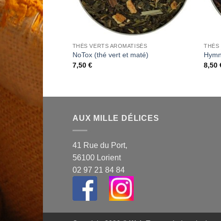
THÉS VERTS AROMATISÉS
THÉS
NoTox (thé vert et maté)
Hymn
7,50
€
8,50
AUX MILLE DÉLICES
41 Rue du Port,
56100 Lorient
02 97 21 84 84