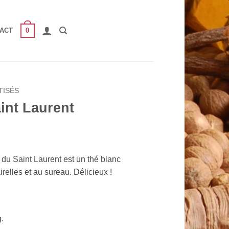
0
ACT
TISÉS
int Laurent
 du Saint Laurent est un thé blanc
relles et au sureau. Délicieux !
.