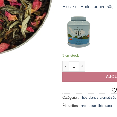
Existe en Boite Laquée 50g.
5 en stock
quantité de Les Rives du Sain
AJOU
Catégorie :
Thés blancs aromatisés
Étiquettes :
aromatisé
,
thé blanc